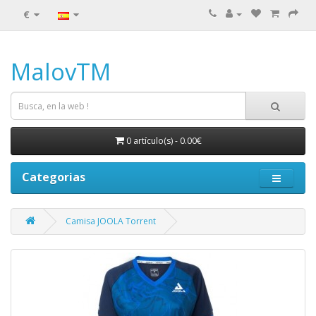
€
MalovTM
0 artículo(s) - 0.00€
Categorias
Camisa JOOLA Torrent