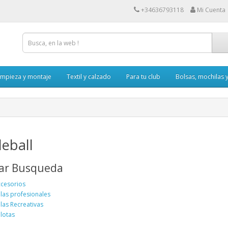
+34636793118
Mi Cuenta
impieza y montaje
Textil y calzado
Para tu club
Bolsas, mochilas 
leball
nar Busqueda
cesorios
las profesionales
las Recreativas
lotas