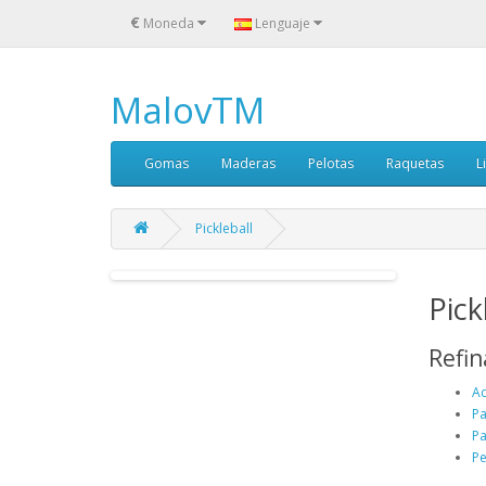
€
Moneda
Lenguaje
MalovTM
Gomas
Maderas
Pelotas
Raquetas
L
Pickleball
Pick
Refi
Ac
Pa
Pa
Pe