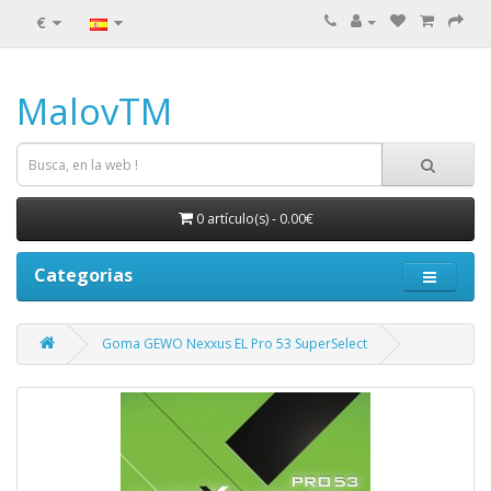
€
MalovTM
0 artículo(s) - 0.00€
Categorias
Goma GEWO Nexxus EL Pro 53 SuperSelect