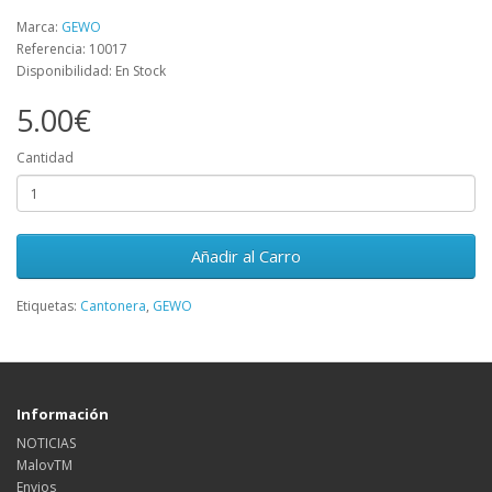
Marca:
GEWO
Referencia: 10017
Disponibilidad: En Stock
5.00€
Cantidad
Añadir al Carro
Etiquetas:
Cantonera
,
GEWO
Información
NOTICIAS
MalovTM
Envios