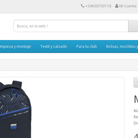
+34636793118
Mi Cuenta
impieza y montaje
Textil y calzado
Para tu club
Bolsas, mochilas 
Ma
Re
Di
4