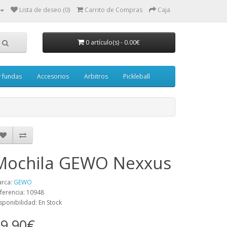
Lista de deseo (0)
Carrito de Compras
Caja
0 artículo(s) - 0.00€
y fundas
Accesorios
Arbitros
Pickleball
Mochila GEWO Nexxus
rca:
GEWO
ferencia: 10948
sponibilidad: En Stock
9.90€