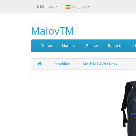
€
Moneda
Lenguaje
MalovTM
Gomas
Maderas
Pelotas
Raquetas
L
Mochilas
Mochila GEWO Nexxus